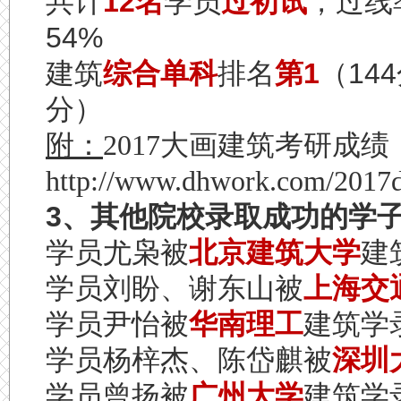
共计
12
名
学员
过初试
，过线
54%
建筑
综合
单科
排名
第
1
（
144
分）
附：
2017大画建筑考研成
http://www.dhwork.com/2017d
3
、其他院校录取成功的学
学员尤枭被
北京建筑大学
建
学员刘盼、谢东山被
上海交
学员尹怡被
华南理工
建筑学
学员杨梓杰、陈岱麒被
深圳
学员曾扬被
广州大学
建筑学