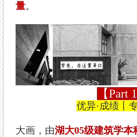
量
。
【Par
优异·成绩丨专
大画，由
湖大05级建筑学本