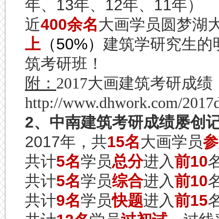
年、
13
年、
12
年、
11
年）
近
400
余名
大画学员圆梦湖
上
（
50%
）
建筑学研究生的
筑考研班！
附：
2017大画建筑考研成
http://www.dhwork.com/2017d
2
、中南建筑考研成绩屡创
2017
年，共
15
名
大画学员
参
共计
5
名
学员
总分
进入
前
10
共计
5
名
学员
综合
进入
前
10
共计
9
名
学员
快题
进入
前
15