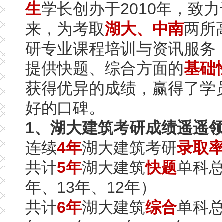
生
学长创办于
2010
年，致力
来，为考取
湖大、中南
两所
研专业课程培训与资讯服务
提供快题、综合方面的
基础
获得优异的成绩，赢得了学
好的口碑。
1
、湖大建筑考研成绩遥遥
连续
4
年
湖大建筑考研
录取
共计
5
年
湖大建筑
快题
单科
年、
13
年、
12
年）
共计
6
年
湖大建筑
综合
单科