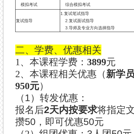
模拟考试
综合模拟考试
1.复试笔试指导
复试指导
2.复试面试指导
3.导师及专业方向选择指导
二、学费、优惠相关
1、本课程学费：
3899
元
2、本课程相关优惠（
新学
950元
）
（1）
转发优惠：
报名后
2
天内按要求
将指定
攒
50
，即可优惠
50
元
（2）组团优惠：
3
人团
50
元