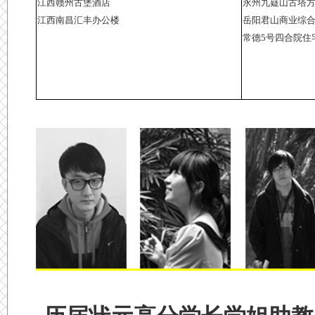
江西赣州古堡酒店
永州九嶷山古塔
江西南昌汇丰办公楼
岳阳君山商业综
常德5号四合院住