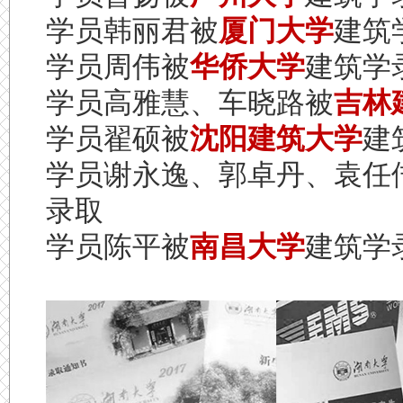
学员韩丽君被
厦门大学
建筑
学员周伟被
华侨大学
建筑学
学员高雅慧、车晓路被
吉林
学员翟硕被
沈阳建筑大学
建
学员谢永逸、郭卓丹、袁任
录取
学员陈平被
南昌大学
建筑学