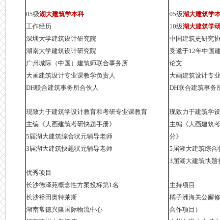
05级
湖大建筑学本科
05级
湖大建筑学
工作经历
10级
湖大建筑学
深圳大学建筑设计研究院
中国建筑史研究
湖南大学建筑设计研究院
受邀于12年中国
广州城际（中国）建筑师联合事务所
论文
大画建筑设计专业课教学负责人
大画建筑设计专
DH联合建筑事务所合伙人
DH联合建筑事务
现致力于建筑学设计教育和考研专业课教育
现致力于建筑学
主编《大画建筑考研快题手册》
主编《大画建筑考
5届湖大建筑综合状元辅导老师
分》
3届湖大建筑快题状元辅导老师
5届湖大建筑综合
3届湖大建筑快题
优秀项目
长沙德泽苑概念性方案投标第1名
主持项目
长沙裕田奥特莱斯
橘子洲海关公廨
湖南常德兴隆国际物流中心
合作项目）