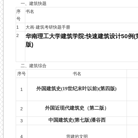
一、建筑快题
序
书名
号
1
大画·建筑考研快题手册
2
华南理工大学建筑学院:快速建筑设计50例(
版)
二、建筑综合
序号
书名
外国建筑史(19世纪末叶以前)(第四版)
1
外国近现代建筑史（第二版）
2
中国建筑史(第七版)潘谷西
3
4
营建的文明