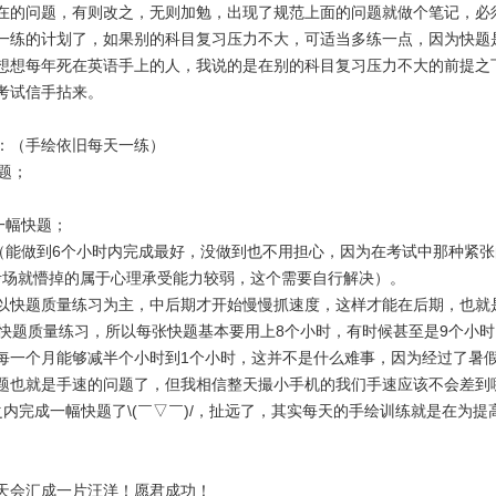
在的问题，有则改之，无则加勉，出现了规范上面的问题就做个笔记，必
一练的计划了，如果别的科目复习压力不大，可适当多练一点，因为快题
想想每年死在英语手上的人，我说的是在别的科目复习压力不大的前提之
考试信手拈来。
）：（手绘依旧每天一练）
题；
一幅快题；
题（能做到6个小时内完成最好，没做到也不用担心，因为在考试中那种紧
进考场就懵掉的属于心理承受能力较弱，这个需要自行解决）。
以快题质量练习为主，中后期才开始慢慢抓速度，这样才能在后期，也就是
重快题质量练习，所以每张快题基本要用上8个小时，有时候甚至是9个小
每一个月能够减半个小时到1个小时，这并不是什么难事，因为经过了暑
题也就是手速的问题了，但我相信整天撮小手机的我们手速应该不会差到哪
内完成一幅快题了\(￣▽￣)/，扯远了，其实每天的手绘训练就是在为
天会汇成一片汪洋！愿君成功！