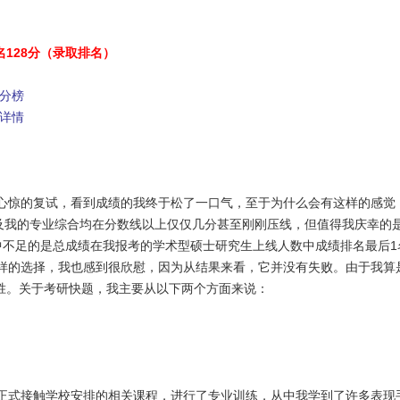
名128分（录取排名）
高分榜
班详情
心惊的复试，看到成绩的我终于松了一口气，至于为什么会有这样的感觉
以及我的专业综合均在分数线以上仅仅几分甚至刚刚压线，但值得我庆幸的是
中不足的是总成绩在我报考的学术型硕士研究生上线人数中成绩排名最后1
样的选择，我也感到很欣慰，因为从结果来看，它并没有失败。由于我算是
制胜。关于考研快题，我主要从以下两个方面来说：
正式接触学校安排的相关课程，进行了专业训练，从中我学到了许多表现