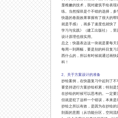
显稚嫩的技术，我对建筑手绘表现
练。当然报班是个不错的选择，多
快题的卷面效果掌握有了很大的帮
就是手感），画多了速度也就快了
学习与实践》（建工出版社），里
设计原理也很实用。
总之：快题表达这一块就是要每天要
每周一到两幅，要是别的科目复习
西什么的，所以有时候就通过画快
科！
2、关于方案设计的准备
抄绘案例，在快题复习中起到了不
要坚持进行方案抄绘积累；特别是
在抄绘的时候可以思考的。一定要
但就是犯了这样一个错误，本来是
抄绘之所以有效，是因为在抄绘的
剖面的意图（从功能分区，空间流