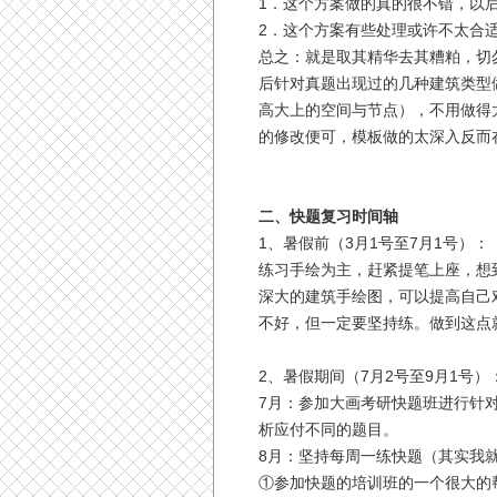
1．这个方案做的真的很不错，以
2．这个方案有些处理或许不太合
总之：就是取其精华去其糟粕，切
后针对真题出现过的几种建筑类型
高大上的空间与节点），不用做得
的修改便可，模板做的太深入反而
二、快题复习时间轴
1、暑假前（3月1号至7月1号）
练习手绘为主，赶紧提笔上座，想
深大的建筑手绘图，可以提高自己
不好，但一定要坚持练。做到这点就
2、暑假期间（7月2号至9月1号
7月：参加大画考研快题班进行针
析应付不同的题目。
8月：坚持每周一练快题（其实我
①参加快题的培训班的一个很大的