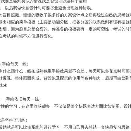
后我要是碰到类似的情况我是否也可以这样子运用
适，以后我做快题设计时可要尽量避免出现这种错误。
勿盲目照搬。慢慢的吸收了很多好的方案设计点之后再经过自己的思考就
做出相应的简单模板（主要是功能分区，把各分区的联系做到有理有据就
太细，因为题目总是会变的。你准备的模板要有一定的可塑性，考试的时
在考试的时候不方便进行变化。
：（手绘每天一练）
到什么画什么，线条成熟稳重手绘效果就不会差，每天可以多花点时间画
对透视、整体画面构成、背景以及配景的使用等各种能力，后期再由繁到
ok
）：（手绘依旧每天一练）
对性的学习，在这里收获颇多，不仅仅是整个快题表达方面比如制图、设
就是坚持了训练）
帮助就是可以比较系统的进行学习，不用自己再去总结一套快题复习思路