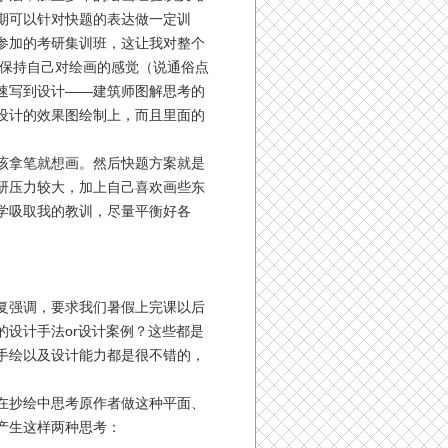
期可以针对快题的表达做一定训
参加的考研集训班，这让我对整个
，保持自己对绘画的感觉（说通俗点
速写到设计——建筑师图解思考的
设计的效果图绘制上，而且里面的
应该拿笔就想画。然后快题方案就是
研压力较大，加上自己喜欢画些东
学吸取我的教训，尽量平衡好各
复强调，要求我们暑假上完课以后
设计手法or设计案例？这些都是
手绘以及设计能力都是很不错的，
在抄绘中思考原作者做这种平面、
产生这样两种思考：