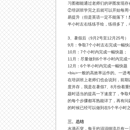
习图都能通过老师们的评图发现存
②培训班学完之后就可以开始每周
易提升（但是英语一定不能落下！
半小时左右练练手绘，练得多了，
3、暑假后（9月2号至12月25号
9月：争取7个小时左右完成一幅快
10月：7个小时内完成一幅快题；
11月：尽量做到6个半小时内完成
12月：6个半小时内完成一幅快
<biu>一般的高效率运作的。一
在培训班上老师们也会说到，前期
度并存，我是在暑假7、8月份着
题时适当的提高一下速度了，争取
的每个步骤都耳熟能详了，再有问
的时候已经可以做到在5个半小时之
三、总结
水滴石穿，每天的涓涓细流总有一