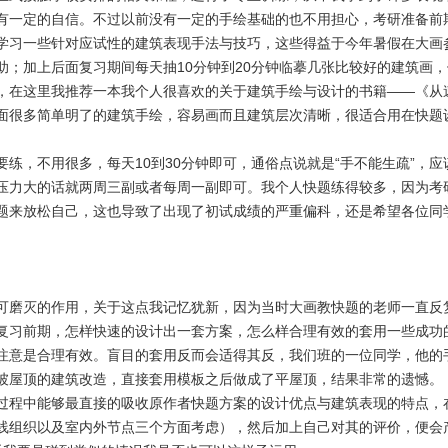
有一定的自信。不过以前没有一定的手绘基础的也不用担心，考研准备前
学习一些针对应试性的建筑表现手法与技巧，这些得益于今年暑假在大画
助；加上后面复习期间每天抽10分钟到20分钟临摹几张比较好的建筑画
，在这里我推荐一本我个人很喜欢的关于建筑手绘与设计的书籍——《从
面很多简单明了的建筑手绘，容易画而且建筑层次清晰，很适合用在快题
练，不用很多，每天10到30分钟即可，通俗点说就是“手不能生疏”，
压力大的话就两周三副或者每周一副即可。我个人快题练得较多，因为考
题来放松自己，这也导致了出现了初试成绩的严重偏科，还是希望各位同
可磨灭的作用，关于这点我记忆犹新，因为当时大画教快题的老师一直反
复习前期，怎样快速的设计出一套方案，怎么样合理有效的套用一些成功的
注意是合理有效。盲目的套用反而会适得其反，我们班的一位同学，他的
坡屋顶的建筑改造，直接套用模板之后做成了平屋顶，结果非常的遗憾。
过程中能够最直接的吸收原作者快题方案的设计优点与建筑表现的特点，
线组织以及室内外节点三个方面考虑），然后加上自己对其的评价，便会