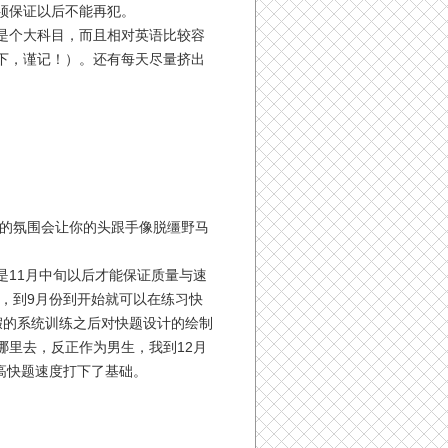
须保证以后不能再犯。
是个大科目，而且相对英语比较容
下，谨记！）。还有每天尽量挤出
张的氛围会让你的头跟手像脱缰野马
11月中旬以后才能保证质量与速
时，到9月份到开始就可以在练习快
假的系统训练之后对快题设计的绘制
里去，反正作为男生，我到12月
提高快题速度打下了基础。